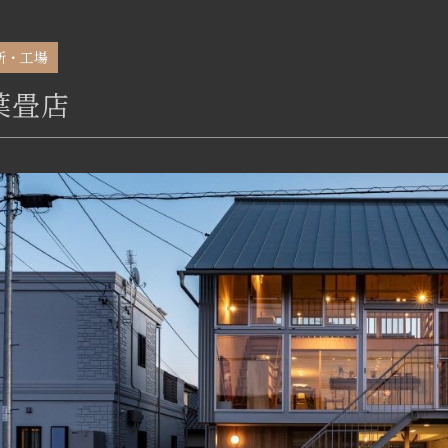
所・工場
葉畳店